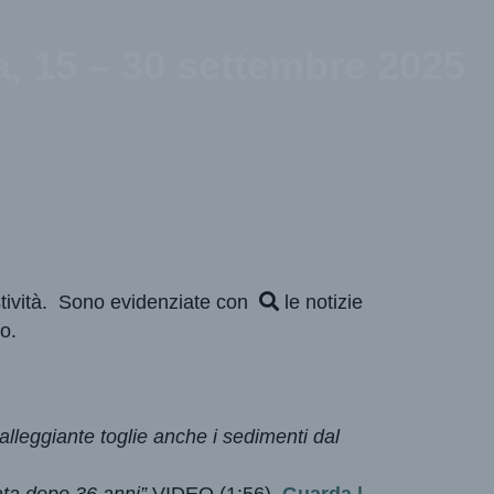
, 15 – 30 settembre 2025
stività. Sono evidenziate con
le notizie
o.
alleggiante toglie anche i sedimenti dal
ata dopo 36 anni”,
VIDEO (1:56)
,
Guarda l