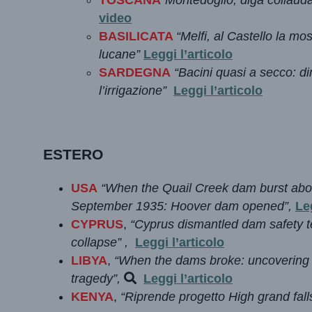
video
BASILICATA
“Melfi, al Castello la mo
lucane”
Leggi l’articolo
SARDEGNA
“Bacini quasi a secco: di
l’irrigazione”
Leggi l’articolo
ESTERO
USA
“When the Quail Creek dam burst abo
September 1935: Hoover dam opened”
,
Leg
CYPRUS
,
“Cyprus dismantled dam safety te
collapse”
,
Leggi l’articolo
LIBYA
,
“When the dams broke: uncovering t
tragedy”
,
Leggi l’articolo
KENYA
,
“Riprende progetto High grand falls