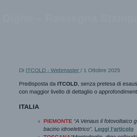
Dighe – Rassegna Stampa
Di
ITCOLD - Webmaster
/
1 Ottobre 2025
Predisposta da
ITCOLD
, senza pretesa di esau
con maggior livello di dettaglio o approfondiment
ITALIA
PIEMONTE
“A Venaus il fotovoltaico g
bacino idroelettrico”,
Leggi l’articolo
TOSCANA
“Montedoglio, diga collaud