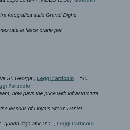
stra fotografica sulle Grandi Dighe
mezzate le fasce orarie per
ve St. George”
,
Leggi l’articolo
–
“30
gi l’articolo
am, now pays the price with infrastructure
he lessons of Libya’s Storm Daniel
, quarta diga africana”
,
Leggi l’articolo